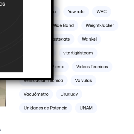
Zona geográfica
Yaw rate
WRC
Williams
Wide Band
Weight-Jacker
Weber
Wastegate
Wankel
Volante Motor
vitartigirlsteam
Villicum
Viento
Videos Técnicos
Verificación Técnica
Valvulas
Vacuómetro
Uruguay
Unidades de Potencia
UNAM
s