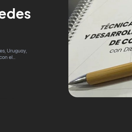
cedes
es, Uruguay,
on el...
lismo en