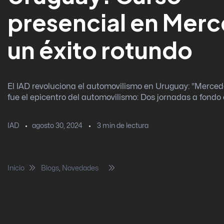
presencial en Mer
un éxito rotundo
El IAD revoluciona el automovilismo en Uruguay: "Merced
fue el epicentro del automovilismo: Dos jornadas a fondo c
agosto 30, 2024
3
min de lectura
IAD
Inicio
Blogs
,
Novedades
¡El IAD revoluciona el automovi
Uruguay! Curso presencial en Mercedes un éxito rotundo