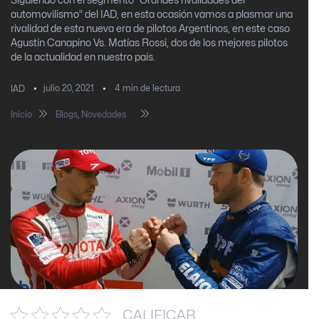
Siguiendo con el segmento “Grandes rivalidades del
automovilismo” del IAD, en esta ocasión vamos a plasmar una
rivalidad de esta nueva era de pilotos Argentinos, en este caso
Agustín Canapino Vs. Matías Rossi, dos de los mejores pilotos
de la actualidad en nuestro país.
julio 20, 2021
4
min de lectura
IAD
Inicio
Blogs
,
Novedades
Grandes rivalidades del
automovilismo. Agustín Canapino Vs. Matías Rossi. 💪🏎🏁
CALIFICAR