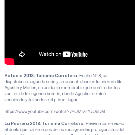
Rafaela 2018:
Turismo Carretera:
Fecha N° 8, se
disputaba la segunda serie y se encontraban en la primera fila
Agustín y Matías, en un duelo memorable que duró todas las
vueltas de la segunda batería, donde Agustín terminó
venciendo y llevándose el primer lugar.
https://www.youtube.com/watch?v=QMrzr7UO5DM
La Pedrera 2018:
Turismo Carretera:
Revivamos en video
el duelo que tuvieron dos de los mas grandes protagonistas del