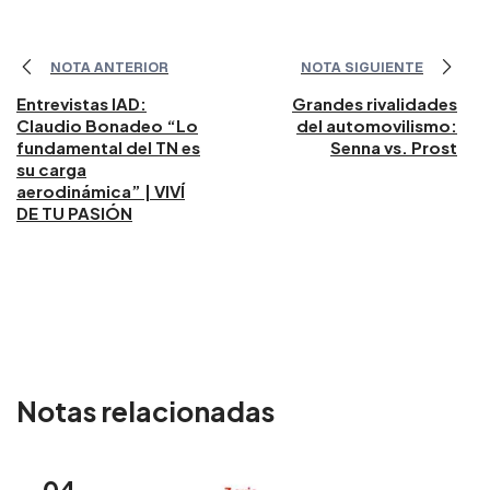
NOTA ANTERIOR
NOTA SIGUIENTE
Entrevistas IAD:
Grandes rivalidades
Claudio Bonadeo “Lo
del automovilismo:
fundamental del TN es
Senna vs. Prost
su carga
aerodinámica” | VIVÍ
DE TU PASIÓN
Notas relacionadas
04