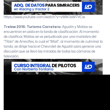
https://www.youtube.com/watch?v=vWlK0sM7VCw
Trelew 2016:
Turismo Carretera:
Agustín y Matías se
encuentran en pista en la tanda de clasificación. Al momento
de clasificar, Matías se ve perjudicado por una maniobra del
“Titán” de Arrecifes, lo cual el “Misil”, al momento de culminar la
tanda, se dirige hacia el Chevrolet de Agustín para generar una
discusión que se llevó las miradas de todas las cámaras de
televisión.