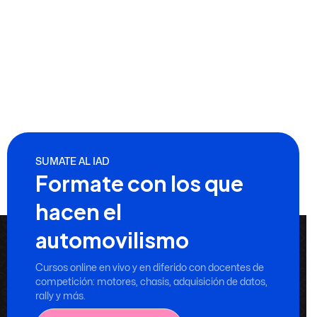
SUMATE AL IAD
Formate con los que
hacen el
automovilismo
Cursos online en vivo y en diferido con docentes de
competición: motores, chasis, adquisición de datos,
rally y más.