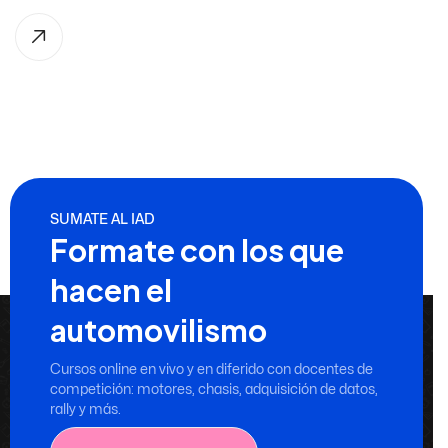
SUMATE AL IAD
Formate con los que
hacen el
automovilismo
Cursos online en vivo y en diferido con docentes de
competición: motores, chasis, adquisición de datos,
rally y más.