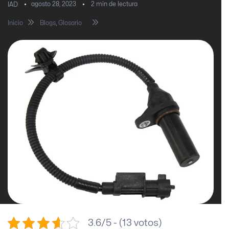
agosto 28, 2023
2
min de lectura
IAD
Inicio
Blogs
,
Glosario
Sensor inductivo… ¿Qué es?
3.6/5 - (13 votos)