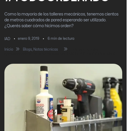
Como la mayoría de los talleres mecánicos, tenemos cientos
de metros cuadrados de pared esperando ser utilizado.
¿Querés saber cómo hicimos orden?
enero 9, 2019
6
min de lectura
IAD
Inicio
Blogs
,
Notas técnicas
Ordena tu taller
aprovechando el máximo de espacio. #TALLER #TODOORDENADO