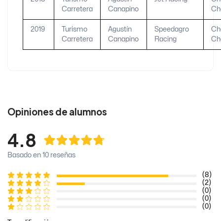
Carretera
Canapino
Ch
2019
Turismo
Agustín
Speedagro
Ch
Carretera
Canapino
Racing
Ch
Opiniones de alumnos
4.8
Basado en 10 reseñas
(8)
(2)
(0)
(0)
(0)