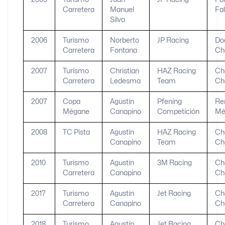
Carretera
Manuel
Fa
Silva
2006
Turismo
Norberto
JP Racing
Do
Carretera
Fontana
Ch
2007
Turismo
Christian
HAZ Racing
Ch
Carretera
Ledesma
Team
Ch
2007
Copa
Agustín
Pfening
Re
Mégane
Canapino
Competición
Mé
2008
TC Pista
Agustín
HAZ Racing
Ch
Canapino
Team
Ch
2010
Turismo
Agustín
3M Racing
Ch
Carretera
Canapino
Ch
2017
Turismo
Agustín
Jet Racing
Ch
Carretera
Canapino
Ch
2018
Turismo
Agustín
Jet Racing
Ch