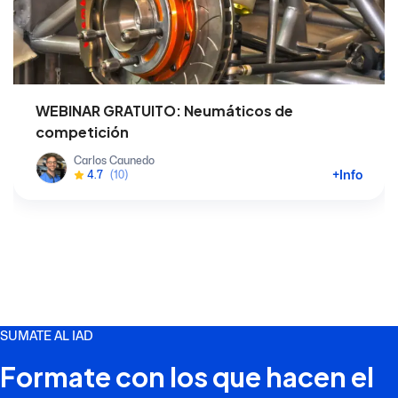
WEBINAR GRATUITO: Neumáticos de
competición
Carlos Caunedo
+Info
4.7
(10)
SUMATE AL IAD
Formate con los que hacen el