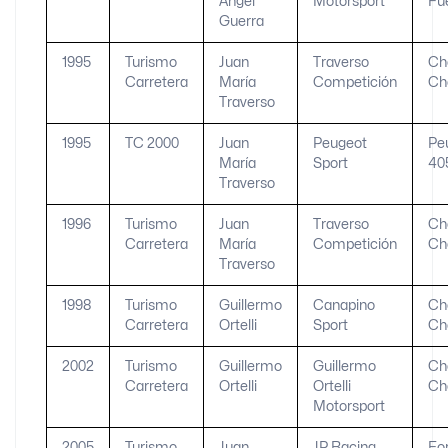
Ángel
Motorsport
Fu
Guerra
1995
Turismo
Juan
Traverso
Ch
Carretera
María
Competición
Ch
Traverso
1995
TC 2000
Juan
Peugeot
Pe
María
Sport
40
Traverso
1996
Turismo
Juan
Traverso
Ch
Carretera
María
Competición
Ch
Traverso
1998
Turismo
Guillermo
Canapino
Ch
Carretera
Ortelli
Sport
Ch
2002
Turismo
Guillermo
Guillermo
Ch
Carretera
Ortelli
Ortelli
Ch
Motorsport
2005
Turismo
Juan
JP Racing
Fo