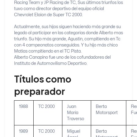
Racing Team y JP Racing de TC, Sus últimos triunfos los
tuvo como director deportivo del equipo oficial
Chevrolet Elaion de Super TC 2000.
Actualmente, sus hijos siguen haciendo más grande su
legado al participar en las categorías donde Alberto mas
triunfo. Su hijo más grande, Agustin, compitiendo en Tc
con 4 campeonatos conseguidos. Y tu hijo más chico
Matias compitiendo en el TC Pista.
Alberto Canapino fue uno de los cofundadores del
Instituto de Automovilismo Deportivo.
Títulos como
preparador
1988
TC 2000
Juan
Berta
Re
María
Motorsport
Fu
Traverso
1989
TC 2000
Miguel
Berta
Re