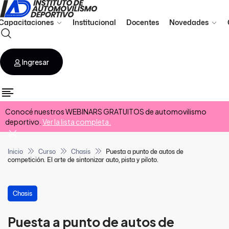
Capacitaciones
Institucional
Docentes
Novedades
Ingresar
Conocé nuestros WEBINARS GRATUITOS de automovilismo
deportivo.
Ver la lista completa.
Inicio
Curso
Chasis
Puesta a punto de autos de
competición. El arte de sintonizar auto, pista y piloto.
Chasis
Puesta a punto de autos de