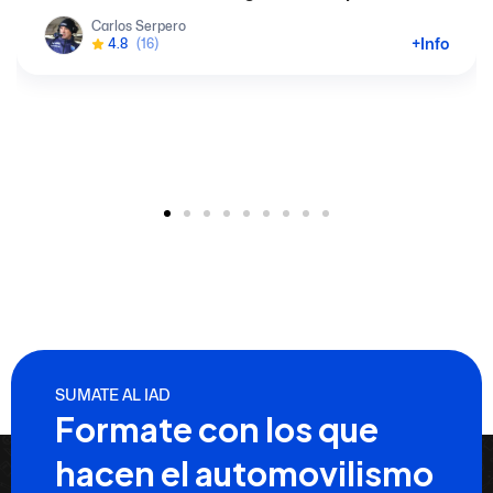
Carlos Serpero
+Info
4.8
(16)
SUMATE AL IAD
Formate con los que
hacen el automovilismo