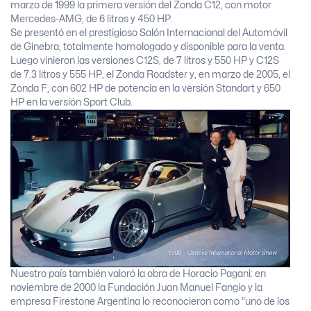
marzo de 1999 la primera versión del Zonda C12, con motor
Mercedes-AMG, de 6 litros y 450 HP.
Se presentó en el prestigioso Salón Internacional del Automóvil
de Ginebra, totalmente homologado y disponible para la venta.
Luego vinieron las versiones C12S, de 7 litros y 550 HP y C12S
de 7.3 litros y 555 HP, el Zonda Roadster y, en marzo de 2005, el
Zonda F, con 602 HP de potencia en la versión Standart y 650
HP en la versión Sport Club.
Nuestro país también valoró la obra de Horacio Pagani: en
noviembre de 2000 la Fundación Juan Manuel Fangio y la
empresa Firestone Argentina lo reconocieron como “uno de los