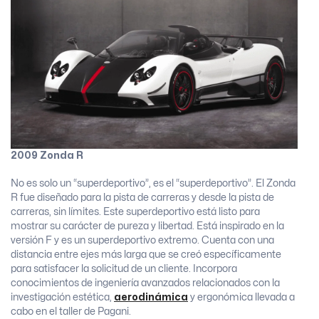
2009 Zonda R
No es solo un “superdeportivo”, es el “superdeportivo”. El Zonda
R fue diseñado para la pista de carreras y desde la pista de
carreras, sin límites. Este superdeportivo está listo para
mostrar su carácter de pureza y libertad. Está inspirado en la
versión F y es un superdeportivo extremo. Cuenta con una
distancia entre ejes más larga que se creó específicamente
para satisfacer la solicitud de un cliente. Incorpora
conocimientos de ingeniería avanzados relacionados con la
investigación estética,
aerodinámica
y ergonómica llevada a
cabo en el taller de Pagani.