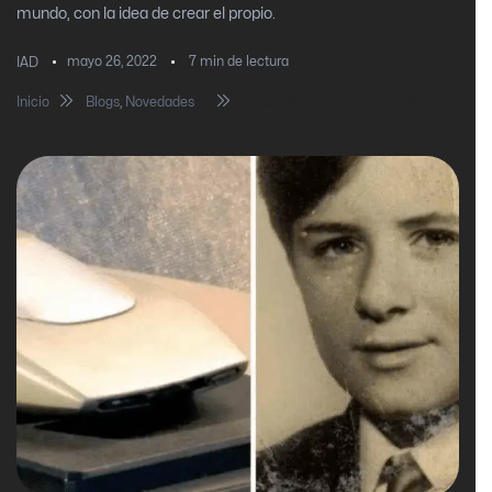
mundo, con la idea de crear el propio.
mayo 26, 2022
7
min de lectura
IAD
Inicio
Blogs
,
Novedades
Horacio Pagani: Arte y Ciencia
automovilística.