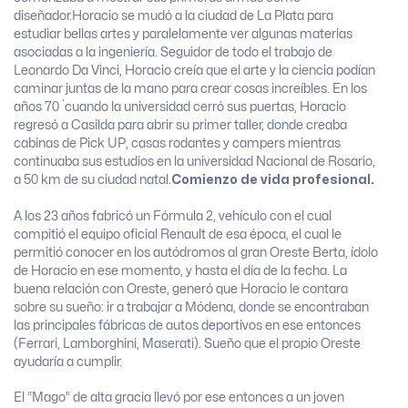
diseñador.
Horacio se mudó a la ciudad de La Plata para
estudiar bellas artes y paralelamente ver algunas materias
asociadas a la ingeniería. Seguidor de todo el trabajo de
Leonardo Da Vinci, Horacio creía que el arte y la ciencia podían
caminar juntas de la mano para crear cosas increíbles. En los
años 70 ́ cuando la universidad cerró sus puertas, Horacio
regresó a Casilda para abrir su primer taller, donde creaba
cabinas de Pick UP, casas rodantes y campers mientras
continuaba sus estudios en la universidad Nacional de Rosario,
a 50 km de su ciudad natal.
Comienzo de vida profesional.
A los 23 años fabricó un Fórmula 2, vehículo con el cual
compitió el equipo oficial Renault de esa época, el cual le
permitió conocer en los autódromos al gran Oreste Berta, ídolo
de Horacio en ese momento, y hasta el día de la fecha. La
buena relación con Oreste, generó que Horacio le contara
sobre su sueño: ir a trabajar a Módena, donde se encontraban
las principales fábricas de autos deportivos en ese entonces
(Ferrari, Lamborghini, Maserati). Sueño que el propio Oreste
ayudaría a cumplir.
El “Mago” de alta gracia llevó por ese entonces a un joven