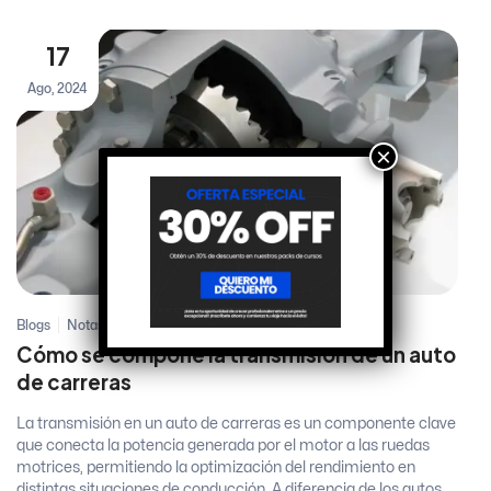
17
Ago, 2024
×
Blogs
Notas técnicas
Cómo se compone la transmisión de un auto
de carreras
La transmisión en un auto de carreras es un componente clave
que conecta la potencia generada por el motor a las ruedas
motrices, permitiendo la optimización del rendimiento en
distintas situaciones de conducción. A diferencia de los autos