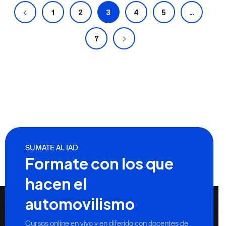
1
2
3
4
5
…
7
SUMATE AL IAD
Formate con los que
hacen el
automovilismo
Cursos online en vivo y en diferido con docentes de