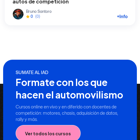
autos de competición
Bruno Santoro
+Info
0
(0)
SUMATE AL IAD
Formate con los que
hacen el automovilismo
Cursos online en vivo y en diferido con docentes de
competición: motores, chasis, adquisición de datos,
rally y más.
Ver todos los cursos