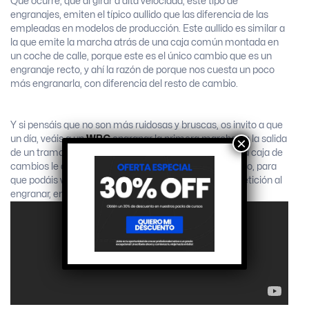
Que ocurre, que al girar a alta velocidad, este tipo de
engranajes, emiten el típico aullido que las diferencia de las
empleadas en modelos de producción. Este aullido es similar a
la que emite la marcha atrás de una caja común montada en
un coche de calle, porque este es el único cambio que es un
engranaje recto, y ahí la razón de porque nos cuesta un poco
más engranarla, con diferencia del resto de cambio.
Y si pensáis que no son más ruidosas y bruscas, os invito a que
un día, veáis a un
WRC
engranar la primera marcha en la salida
×
de un tramo y estoy casi seguro que pensaréis que a la caja de
cambios le queda poco de vida. Debajo os dejo un video, para
que podáis ver el “Clac” que hacen las cajas de competición al
engranar, en el minuto 1:50 tenéis un ejemplo.