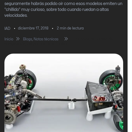
seguramente habrás podido oír como esos modelos emiten un
“chillido” muy curioso, sobre todo cuando ruedan a altas
velocidades.
diciembre 17, 2018
2
min de lectura
IAD
Inicio
Blogs
,
Notas técnicas
Las cajas de cambio de
competición, y el por qué de su “aullido”