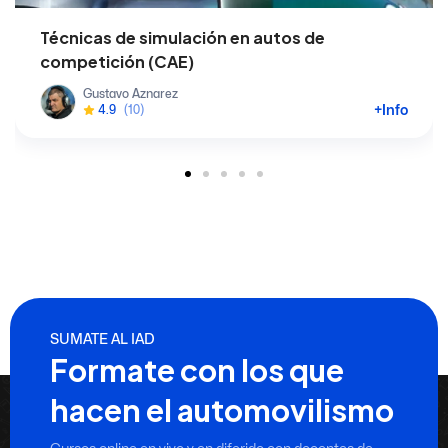
Técnicas de simulación en autos de
competición (CAE)
Gustavo Aznarez
+Info
4.9
(10)
SUMATE AL IAD
Formate con los que
hacen el automovilismo