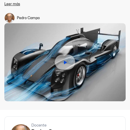
prototipos en FIAT Automóviles Argentina y en IKA Renault
Leer más
Argentina. A su vez, ha sido responsable del desarrollo de autos
para equipos de Turismo Carretera, TC2000 y Turismo Nacional.
Desde el año 2008 se desempeña como experto invitado en la
Pedro Campo
materia dinámica de vehículos del Instituto Tecnológico Buenos
Aires.
Docente