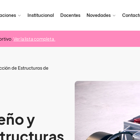
aciones
Institucional
Docentes
Novedades
Contact
rtivo.
Ver la lista completa.
ucción de Estructuras de
eño y
tructuras