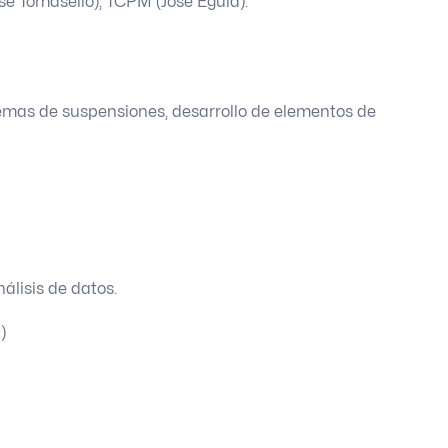
é Tomasello), TCPM (José Eguía).
temas de suspensiones, desarrollo de elementos de
álisis de datos.
)