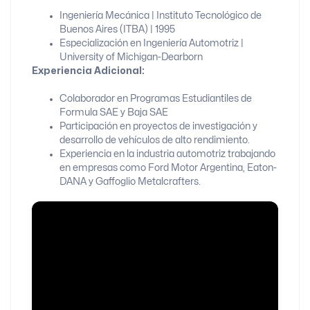
Ingeniería Mecánica | Instituto Tecnológico de
Buenos Aires (ITBA) | 1995
Especialización en Ingeniería Automotriz |
University of Michigan-Dearborn
Experiencia Adicional:
Colaborador en Programas Estudiantiles de
Formula SAE y Baja SAE
Participación en proyectos de investigación y
desarrollo de vehículos de alto rendimiento.
Experiencia en la industria automotriz trabajando
en empresas como Ford Motor Argentina, Eaton-
DANA y Gaffoglio Metalcrafters.