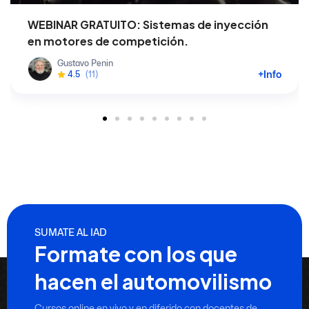
WEBINAR GRATUITO: Sistemas de inyección
en motores de competición.
Gustavo Penin
+Info
4.5
(11)
SUMATE AL IAD
Formate con los que
hacen el automovilismo
Cursos online en vivo y en diferido con docentes de