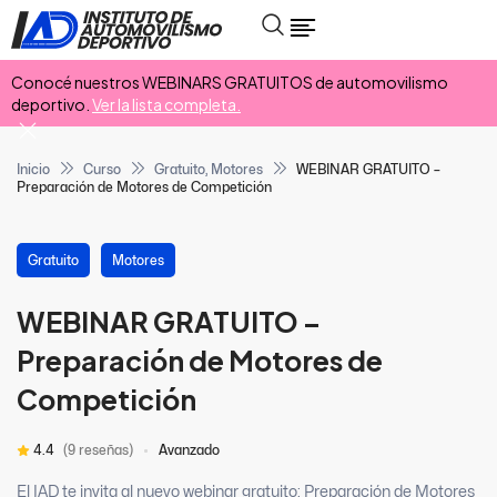
Conocé nuestros WEBINARS GRATUITOS de automovilismo
deportivo.
Ver la lista completa.
Inicio
Curso
Gratuito
,
Motores
WEBINAR GRATUITO –
Preparación de Motores de Competición
Gratuito
Motores
WEBINAR GRATUITO –
Preparación de Motores de
Competición
4.4
(9 reseñas)
Avanzado
El IAD te invita al nuevo webinar gratuito: Preparación de Motores