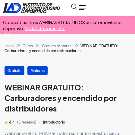
Conocé nuestros WEBINARS GRATUITOS de automovilismo
deportivo.
Ver la lista completa.
Inicio
Curso
Gratuito
,
Motores
WEBINAR GRATUITO:
Carburadores y encendido por distribuidores
Gratuito
Motores
WEBINAR GRATUITO:
Carburadores y encendido por
distribuidores
4.4
(5 reseñas)
Introductorio
Webinar Gratuito: El IAD te invita a sumarte a nuestro nuevo