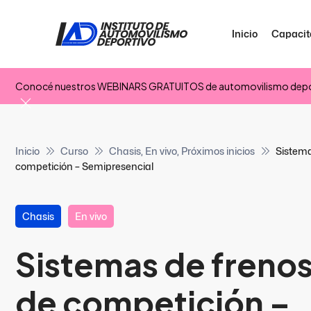
Inicio
Capacit
Conocé nuestros WEBINARS GRATUITOS de automovilismo depo
Inicio
Curso
Chasis
,
En vivo
,
Próximos inicios
Sistema
competición – Semipresencial
Chasis
En vivo
Sistemas de frenos
de competición –