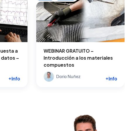
uesta a
WEBINAR GRATUITO –
 datos –
Introducción a los materiales
compuestos
Dario Nuñez
+Info
+Info