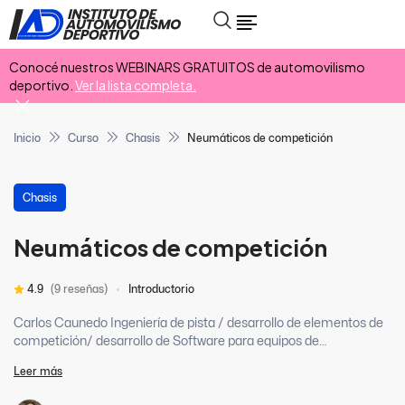
Conocé nuestros WEBINARS GRATUITOS de automovilismo
deportivo.
Ver la lista completa.
Inicio
Curso
Chasis
Neumáticos de competición
Chasis
Neumáticos de competición
4.9
(9 reseñas)
Introductorio
Carlos Caunedo Ingeniería de pista / desarrollo de elementos de
competición/ desarrollo de Software para equipos de
competición. Carlos Caunedo es una persona reconocida y de
Leer más
mucha experiencia en el automovilismo deportivo Argentino,
trabajando en diferentes equipos de Turismo Carretera y Super