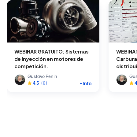
WEBINAR GRATUITO: Sistemas
WEBINAR
de inyección en motores de
Carbura
competición.
distribu
Gustavo Penin
Gus
+Info
4.5
(8)
4