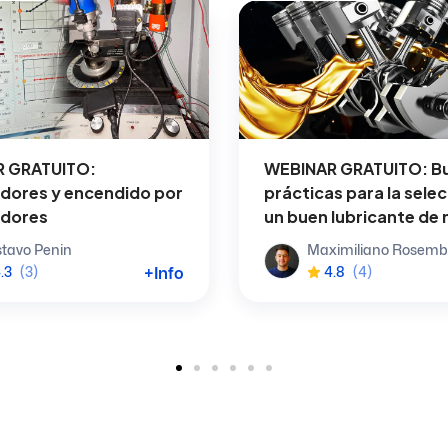
 GRATUITO:
WEBINAR GRATUITO: B
dores y encendido por
prácticas para la sele
idores
un buen lubricante de
tavo Penin
Maximiliano Rosemb
+Info
.3
(3)
4.8
(4)