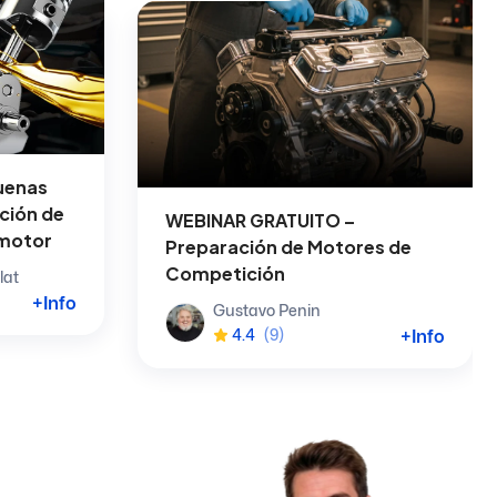
uenas
cción de
WEBINAR GRATUITO –
 motor
Preparación de Motores de
Competición
lat
+Info
Gustavo Penin
+Info
4.4
(9)