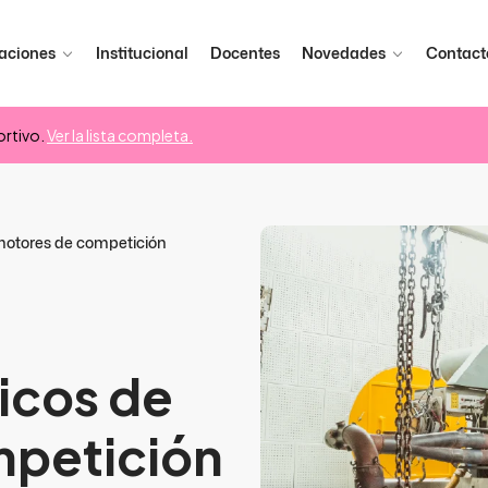
aciones
Institucional
Docentes
Novedades
Contact
rtivo.
Ver la lista completa.
motores de competición
icos de
mpetición