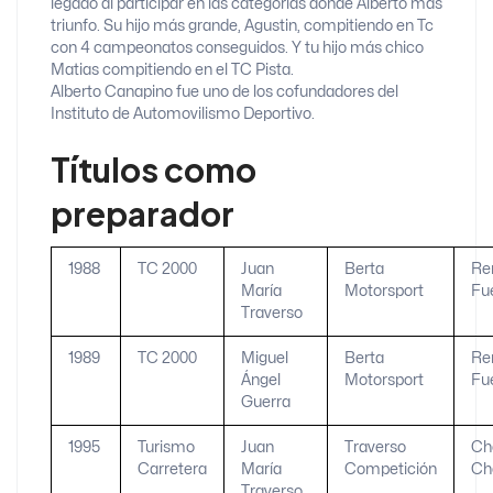
legado al participar en las categorías donde Alberto mas
triunfo. Su hijo más grande, Agustin, compitiendo en Tc
con 4 campeonatos conseguidos. Y tu hijo más chico
Matias compitiendo en el TC Pista.
Alberto Canapino fue uno de los cofundadores del
Instituto de Automovilismo Deportivo.
Títulos como
preparador
1988
TC 2000
Juan
Berta
Re
María
Motorsport
Fu
Traverso
1989
TC 2000
Miguel
Berta
Re
Ángel
Motorsport
Fu
Guerra
1995
Turismo
Juan
Traverso
Ch
Carretera
María
Competición
Ch
Traverso