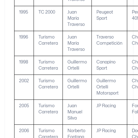
1995
TC 2000
Juan
Peugeot
Pe
María
Sport
40
Traverso
1996
Turismo
Juan
Traverso
Ch
Carretera
María
Competición
Ch
Traverso
1998
Turismo
Guillermo
Canapino
Ch
Carretera
Ortelli
Sport
Ch
2002
Turismo
Guillermo
Guillermo
Ch
Carretera
Ortelli
Ortelli
Ch
Motorsport
2005
Turismo
Juan
JP Racing
Fo
Carretera
Manuel
Fa
Silva
2006
Turismo
Norberto
JP Racing
Do
Carretera
Fontana
Ch